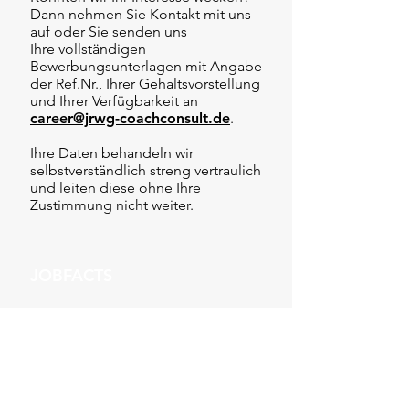
Dann nehmen Sie Kontakt mit uns
auf oder Sie senden uns
Ihre vollständigen
Bewerbungsunterlagen mit Angabe
der Ref.Nr., Ihrer Gehaltsvorstellung
und Ihrer Verfügbarkeit an
career@jrwg-coachconsult.de
.
Ihre Daten behandeln wir
selbstverständlich streng vertraulich
und leiten diese ohne Ihre
Zustimmung nicht weiter.
JOBFACTS
Ref.Nr:
F22-J035
Gehalt:
80.000 € - 170.000 €
Startdatum:
ab sofort
Vertragsart:
Festanstellung