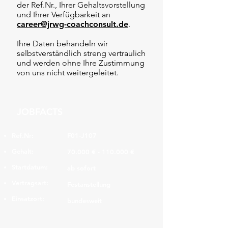
der Ref.Nr., Ihrer Gehaltsvorstellung
und Ihrer Verfügbarkeit an
career@jrwg-coachconsult.de
.
Ihre Daten behandeln wir
selbstverständlich streng vertraulich
und werden ohne Ihre Zustimmung
von uns nicht weitergeleitet.
JOBFACTS
Ref.Nr:
F01-J107
Gehalt:
70.000 € - 110.000 €
Startdatum:
ab sofort
Vertragsart:
Festanstellung
Einsatzort:
bundesweit