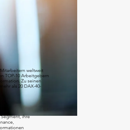
 Mitarbeitern weltweit
den TOP-10 Arbeitgebern
formation. Zu seinen
 mehr als 20 DAX-40-
e Segment, ihre
inance,
sformationen