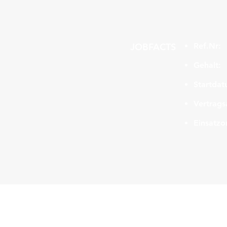
JOBFACTS
Ref.Nr:
Gehalt:
Startdat
Vertrags
Einsatzor
Navigation