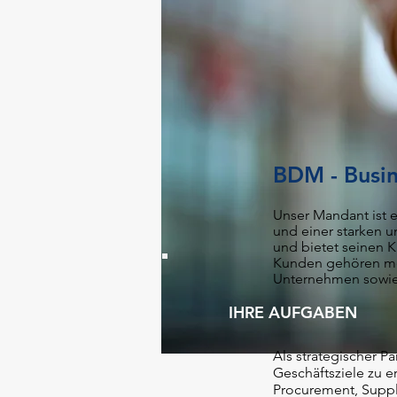
BDM - Busin
Unser Mandant ist e
und einer starken u
und bietet seinen K
Kunden gehören me
Unternehmen sowie 
IHRE AUFGABEN
Als strategischer P
Geschäftsziele zu e
Procurement, Supply