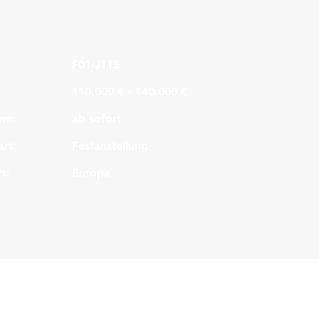
F01-J115
110.000 € - 140.000 €
um:
ab sofort
art:
Festanstellung
t:
Europa
Legal
Kon