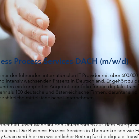
ess Process Services DACH (m/w/d)
iner der führenden internationalen IT-Provider mit über 600.000
nd inte
nsiv wachsenden Präsenz in Deutschland. Er gehört zu 
unden ein komplettes Angebotsportfolio für die digitale Trans
hr als 100 deutsche
u
nd österreichische Firmen, darunter sind
zahlreiche mittelständische Unternehmen.
artner hilft unser Mandant den Unternehmen aus dem Enterpris
rreichen. Die Business Prozess Services in Themenkreisen wie F
 Chain sind hier ein wesentlicher Beitrag für die digitale Tran