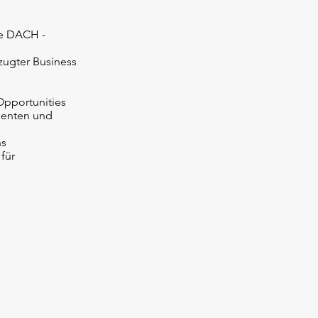
ie DACH -
zugter Business
 Opportunities
ssenten und
ns
für