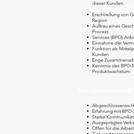
dieser Kunden.
Erschließung von G
Region
Aufbau eines Gesch
Process
Services (BPO)-Anbi
Einnahme der Vermit
Funktion als Mittel
Kunden
Enge Zusammenarbei
Kenntnis des BPO-M
Produktwachstum
IHRE QUALIFIKATION
Abgeschlossenes 
Erfahrung mit BPO-
Starke Kommunikati
Ausgeprägtes Verka
Offen für die Arbeit
Ziel- und teamorien