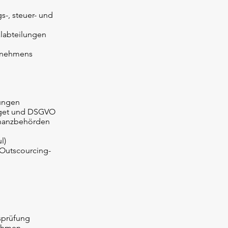
s-, steuer- und
labteilungen
ernehmens
lungen
dget und DSGVO
inanzbehörden
l)
 Outscourcing-
sprüfung
nehmen