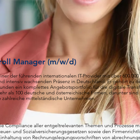
roll Manager (m/w/d)
iner der führenden internationalen IT-Provider mit über 600.000
und intensiv wachsenden Präsenz in Deutschland. Er gehört zu 
unden ein komplettes Angebotsportfolio für die digitale Trans
hr als 100 deutsche
u
nd österreichische Firmen, darunter sind
zahlreiche mittelständische Unternehmen.
die Compliance aller entgeltrelevanten Themen und Prozesse m
teuer- und Sozialversicherungsgesetzen sowie den Firmenrichtl
Einhaltung von Rechnungslegungsvorschriften von abrechnungs