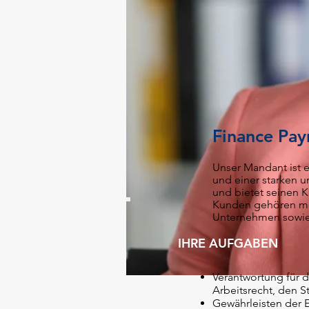
Finance Pay
Unser Mandant ist e
und einer starken 
und bietet seinen K
Kunden gehören me
Unternehmen sowie 
IHRE AUFGABEN
Verantwortung für 
Arbeitsrecht, den S
Gewährleisten der 