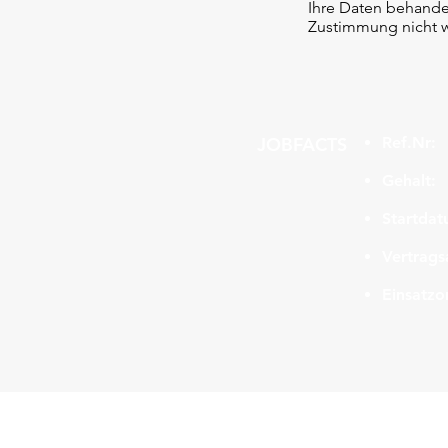
Ihre Daten behandel
Zustimmung nicht w
JOBFACTS
Ref.Nr:
Gehalt:
Startdat
Vertrags
Einsatzor
Navigation