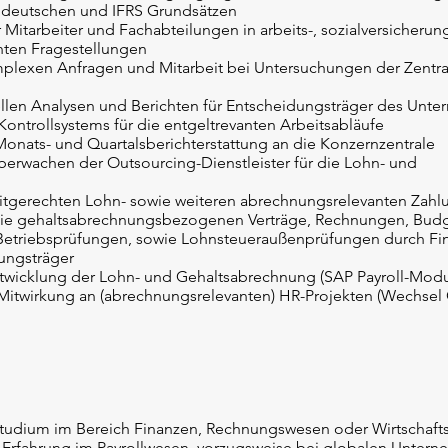
 deutschen und IFRS Grundsätzen
Mitarbeiter und Fachabteilungen in arbeits-, sozialversicherung
ten Fragestellungen
plexen Anfragen und Mitarbeit bei Untersuchungen der Zentra
iellen Analysen und Berichten für Entscheidungsträger des Unt
 Kontrollsystems für die entgeltrevanten Arbeitsabläufe
Monats- und Quartalsberichterstattung an die Konzernzentrale
berwachen der Outsourcing-Dienstleister für die Lohn- und
zeitgerechten Lohn- sowie weiteren abrechnungsrelevanten Zah
 die gehaltsabrechnungsbezogenen Verträge, Rechnungen, Bu
 Betriebsprüfungen, sowie Lohnsteueraußenprüfungen durch F
rungsträger
ntwicklung der Lohn- und Gehaltsabrechnung (SAP Payroll-Modu
Mitwirkung an (abrechnungsrelevanten) HR-Projekten (Wechsel
tudium im Bereich Finanzen, Rechnungswesen oder Wirtschaft
 Erfahrung im Payrollwesen, vorzugsweise bei globalen Unter