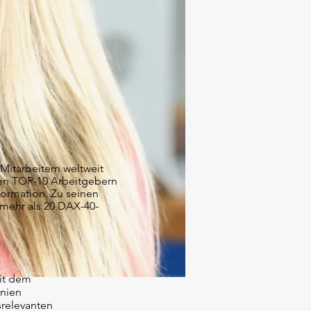
 Mitarbeitern weltweit
den TOP-10 Arbeitgebern
formation. Zu seinen
 mehr als 20 DAX-40-
it dem
inien
relevanten