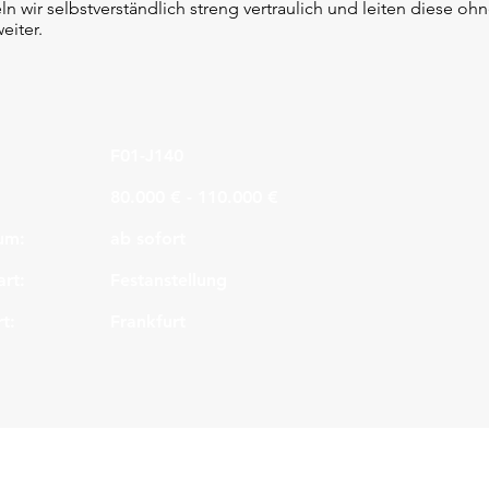
n wir selbstverständlich streng vertraulich und leiten diese ohn
eiter.
F01-J140
80.000 € - 110.000 €
um:
ab sofort
art:
Festanstellung
t:
Frankfurt
Legal
Kon