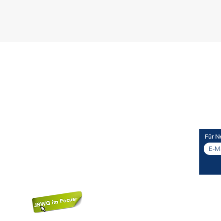
Legal
Kon
IMPRESSUM
JRWG
DATENSCHUTZ
Mobi
VERTRAULICHKEITSERKLÄRUNG
E-Mai
Für Ne