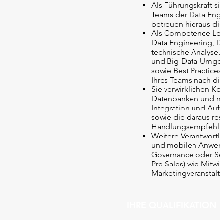
Als Führungskraft s
Teams der Data Eng
betreuen hieraus d
Als Competence Lea
Data Engineering, D
technische Analyse,
und Big-Data-Umgeb
sowie Best Practice
Ihres Teams nach d
Sie verwirklichen 
Datenbanken und nu
Integration und Au
sowie die daraus re
Handlungsempfeh
Weitere Verantwort
und mobilen Anwend
Governance oder Se
Pre-Sales) wie Mit
Marketingveranstal
IHRE QUALIFIKATION