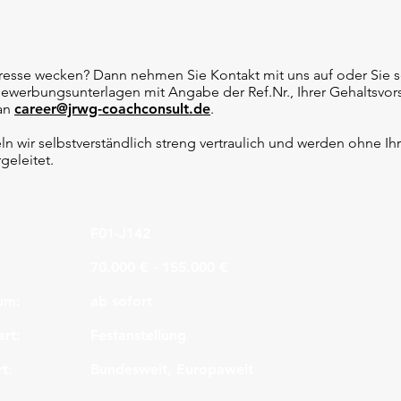
teresse wecken? Dann nehmen Sie Kontakt mit uns auf oder Sie 
Bewerbungsunterlagen mit Angabe der Ref.Nr., Ihrer Gehaltsvor
 an
career@jrwg-coachconsult.de
.
n wir selbstverständlich streng vertraulich und werden ohne 
geleitet.
F01-J142
70.000 € - 155.000 €
um:
ab sofort
art:
Festanstellung
t:
Bundesweit, Europaweit