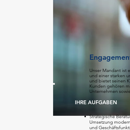
Engagement
Unser Mandant ist e
und einer starken u
und bietet seinen K
Kunden gehören me
Unternehmen sowie 
IHRE AUFGABEN
Strategische Beratu
Umsetzung moderner
und Geschäftsfunk