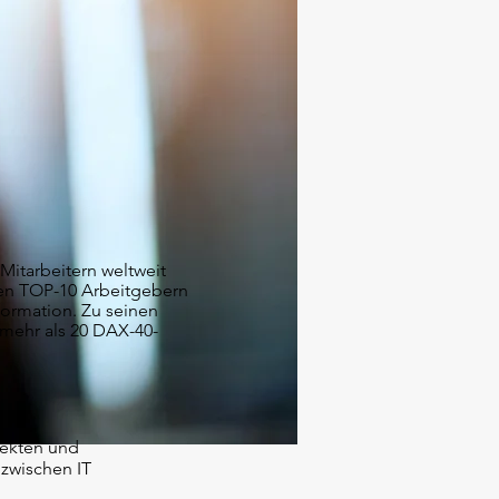
 Mitarbeitern weltweit
den TOP-10 Arbeitgebern
formation. Zu seinen
 mehr als 20 DAX-40-
jekten und
zwischen IT