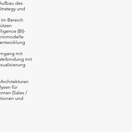
 Aufbau des
Strategy und
 im Bereich
tützen
igence (BI)-
ariomodelle
rentwicklung
 Umgang mit
 Verbindung mit
sualisierung
Architekturen
ysen für
hmen (Sales /
ationen und