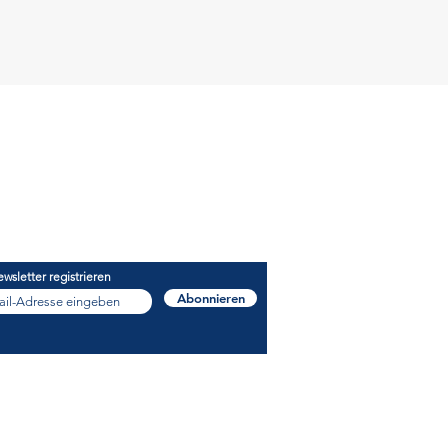
takt
 CoachConsult GmbH
l:
+49 (0)172 8916880
l:
info@jrwg-coachconsult.de
wsletter registrieren
Abonnieren