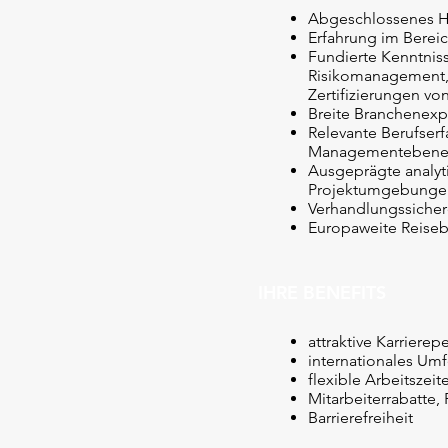
Abgeschlossenes 
Erfahrung im Bereic
Fundierte Kenntnis
Risikomanagement, s
Zertifizierungen von
Breite Branchenexpe
Relevante Berufser
Managementeben
Ausgeprägte analyt
Projektumgebunge
Verhandlungssicher
Europaweite Reiseb
IHRE BENEFITS
attraktive Karrier
internationales Umf
flexible Arbeitszeit
Mitarbeiterrabatte
Barrierefreiheit