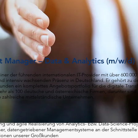
 Manager – Data & Analytics (m/w/d)
iner der führenden internationalen IT-Provider mit über 600.000
nd inte
nsiv wachsenden Präsenz in Deutschland. Er gehört zu 
unden ein komplettes Angebotsportfolio für die digitale Trans
hr als 100 deutsche
u
nd österreichische Firmen, darunter sind
zahlreiche mittelständische Unternehmen.
ng und agile Realisierung von Analytics- bzw. Data-Science-Pro
, datengetriebener Managementsysteme an der Schnittstelle 
tionen unserer Großkunden