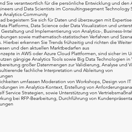
ind Sie verantwortlich für die persönliche Entwicklung und den
ineers und Data Scientists im Consultingsegment Technology 
ie Analytics-Community
d begeistern Sie sich für Daten und überzeugen mit Expertise
ata Platforms, Data Science oder Data Visualization und unters
 Gestaltung und Implementierung von Analytics-, Business-Intell
ungen sowie mathematisch-statistischen Verfahren und Szen
s. Hierbei erkennen Sie Trends frühzeitig und richten die Weite
iesen und den aktuellen Marktbedarfen aus
Konzepte in AWS oder Azure Cloud Plattformen, sind sicher im
tzen gängige Analytics Tools sowie Big Data Technologien in
fbereitung großer Datenmengen zur Validierung, Analyse und Vi
sultierende fachliche Interpretation und Ableitung von
lungen
lichkeiten umfassen Moderation von Workshops, Design von IT 
ungen im Analytics-Kontext, Erstellung von Anforderungsanal
lf Service Strategien, sowie Unterstützung von Vertriebsmaßna
wirkung bei RFP-Bearbeitung, Durchführung von Kundenpräsent
tungen