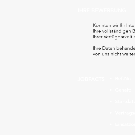
IHRE BEWERBUNG
Konnten wir Ihr In
Ihre vollständigen 
Ihrer Verfügbarkeit
Ihre Daten behandel
von uns nicht weiter
JOBFACTS
Ref.Nr:
Gehalt:
Startdat
Vertrags
Einsatzor