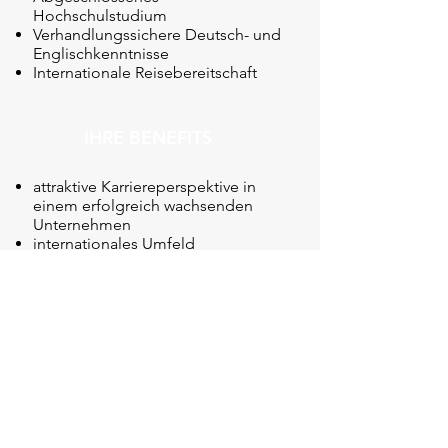
Hochschulstudium
Verhandlungssichere Deutsch- und
Englischkenntnisse
Internationale Reisebereitschaft
IHRE BENEFITS
attraktive Karriereperspektive in
einem erfolgreich wachsenden
Unternehmen
internationales Umfeld
flexible Arbeitszeiten, betriebliche
Altersvorsorge
Mitarbeiterrabatte, Firmenhandy,
gute Verkehrsanbindung
Barrierefreiheit
IHRE BEWERBUNG