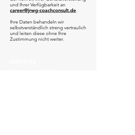
und Ihrer Verfügbarkeit an
career@jrwg-coachconsult.de
.
Ihre Daten behandeln wir
selbstverständlich streng vertraulich
und leiten diese ohne Ihre
Zustimmung nicht weiter.
JOBFACTS
Ref.Nr:
F21-J040
Gehalt:
90.000 € - 140.000 €
Startdatum:
ab sofort
Vertragsart:
Festanstellung
Einsatzort:
Priorisiert
Rheinland/Münsterland,
ggf. bundesweit