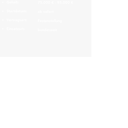
Gehalt:
75.000 € - 95.000 €
Startdatum:
ab sofort
Vertragsart:
Festanstellung
Einsatzort:
bundesweit
Navigation
HOME
JOBS
INITIATIVBEWERBUNG
KARRIERE-SERVICE
EMPFEHLEN SIE UNS