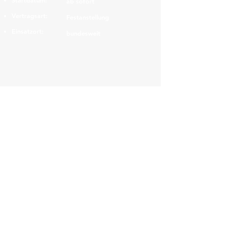
Startdatum:
ab sofort
Vertragsart:
Festanstellung
Einsatzort:
bundesweit
Navigation
HOME
JOBS
INITIATIVBEWERBUNG
KARRIERE-SERVICE
EMPFEHLEN SIE UNS
UNTERNEHMEN
UNSER TEAM