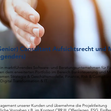
Senior) Consultant Aufsichtsrecht un
 genders)
ein marktführendes Software- und Beratungsunternehmen für Fin
n dem erweiterten Portfolio im
Bereich Banksteuerung und M
hemen Strategie &
Geschäftsmodelle, Finance, Risk & Complianc
igital Transformation & IT.
nagement unserer Kunden und übernehme die Projektleitung
tliche Vorgaben z.B. im Kontext CRR III, Offenlegen, ESG, FinR