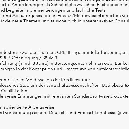
liche Anforderungen als Schnittstelle zwischen Fachbereich un
und begleite Implementierungen und fachliche Tests
u- und Ablauforganisation in Finanz-/Meldewesenbereichen vo
wickle neue Themen und tausche dich in unserer aktiven Consul
indestens zwei der Themen: CRR III, Eigenmittelanforderungen,
/ SREP, Offenlegung / Säule 3
erfahrung (mind. 3 Jahre) in Beratungsunternehmen oder Banke
rungen in der Konzeption und Umsetzung von aufsichtsrechtli
enntnisse im Meldewesen der Kreditinstitute
lossenes Studium der Wirtschaftswissenschaften, Betriebswirts
 Qualifikation
ealerweise Erfahrungen mit relevanten Standardsoftwareprodukten
isorientierte Arbeitsweise
nd verhandlungssichere Deutsch- und Englischkenntnisse (jewei