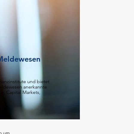
d Meldewesen
anzinstitute und bietet
eldewesen anerkannte
e, Capital Markets,
ep um