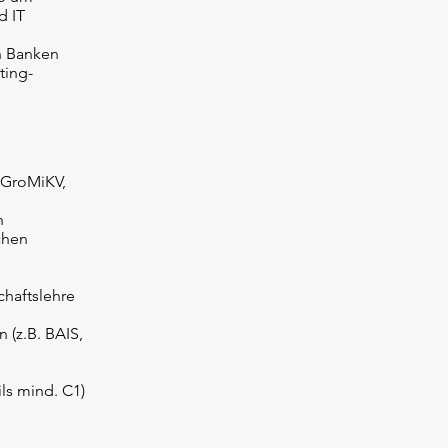
d IT
n Banken
ting-
 GroMiKV,
n
chen
chaftslehre
 (z.B. BAIS,
ls mind. C1)