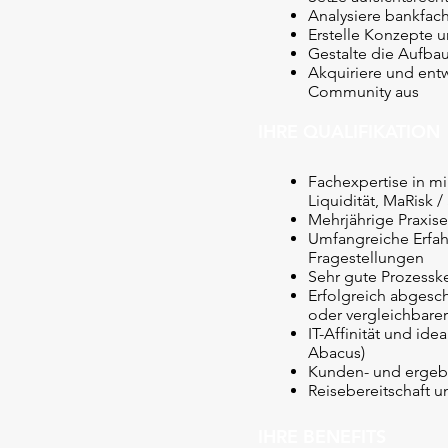
Analysiere bankfach
Erstelle Konzepte 
Gestalte die Aufba
Akquiriere und ent
Community aus
IHRE QUALIFIKATION
Fachexpertise in m
Liquidität, MaRisk 
Mehrjährige Praxis
Umfangreiche Erfah
Fragestellungen
Sehr gute Prozessk
Erfolgreich abgesch
oder vergleichbarer
IT-Affinität und id
Abacus)
Kunden- und ergebn
Reisebereitschaft u
IHRE BENEFITS