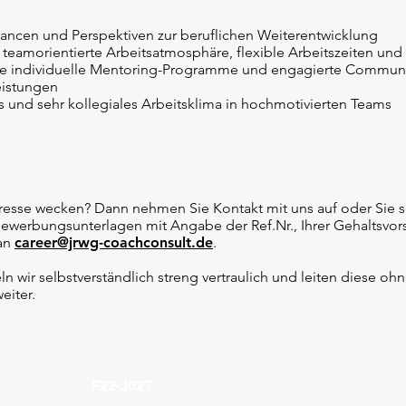
chancen und Perspektiven zur beruflichen Weiterentwicklung
 teamorientierte Arbeitsatmosphäre, flexible Arbeitszeiten un
ie individuelle Mentoring-Programme und engagierte Communi
eistungen
 und sehr kollegiales Arbeitsklima in hochmotivierten Teams
teresse wecken? Dann nehmen Sie Kontakt mit uns auf oder Sie 
Bewerbungsunterlagen mit Angabe der Ref.Nr., Ihrer Gehaltsvor
 an
career@jrwg-coachconsult.de
.
n wir selbstverständlich streng vertraulich und leiten diese ohn
eiter.
F22-J027