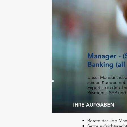
Manager - (
Banking (all
Unser Mandant ist 
seinen Kunden nebe
Expertise in den T
Payments, SAP und D
IHRE AUFGABEN
Berate das Top Ma
Setze aufsichtsrech