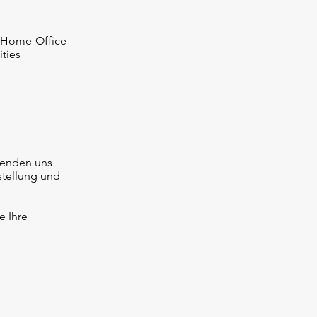
d Home-Office-
ties
senden uns
stellung und
e Ihre