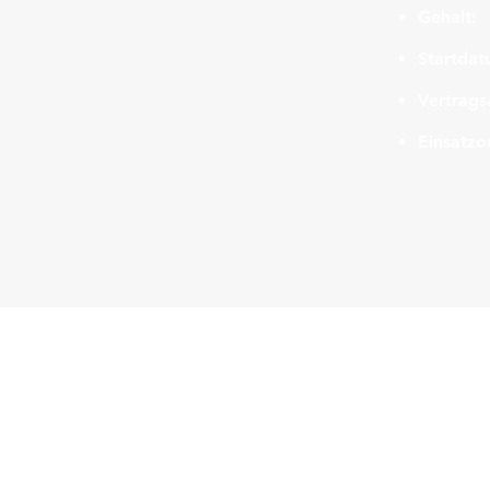
Gehalt:
Startdat
Vertrags
Einsatzor
Navigation
HOME
JOBS
INITIATIVBEWERBUNG