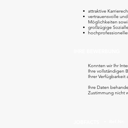
attraktive Karriere
vertrauensvolle und
Möglichkeiten sow
großzügige Soziall
hochprofessionelles
IHRE BEWERBUNG
Konnten wir Ihr In
Ihre vollständigen 
Ihrer Verfügbarkeit
Ihre Daten behandel
Zustimmung nicht w
JOBFACTS
Ref.Nr: