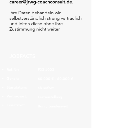
career@jrwg-coachconsult.de
.
Ihre Daten behandeln wir
selbstverständlich streng vertraulich
und leiten diese ohne Ihre
Zustimmung nicht weiter.
JOBFACTS
Ref.Nr:
F23-J003
Gehalt:
60.000 € - 80.000 €
Startdatum:
ab sofort
Vertragsart:
Festanstellung
Einsatzort:
Bonn, bundesweit