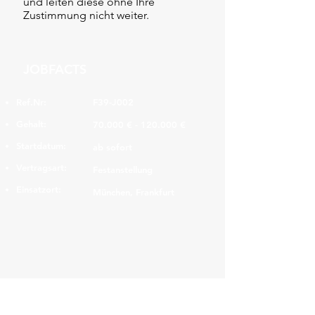
und leiten diese ohne Ihre
Zustimmung nicht weiter.
JOBFACTS
Ref.Nr:
F39-J002
Gehalt:
70.000 € - 120.000 €
Startdatum:
ab sofort
Vertragsart:
Festanstellung
Einsatzort:
München, Frankfurt
Navigation