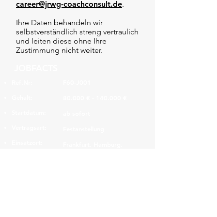
career@jrwg-coachconsult.de
.
Ihre Daten behandeln wir
selbstverständlich streng vertraulich
und leiten diese ohne Ihre
Zustimmung nicht weiter.
JOBFACTS
Ref.Nr:
F60-J001
Gehalt:
80.000 € - 140.000 €
Startdatum:
ab sofort
Vertragsart:
Festanstellung
Einsatzort:
Frankfurt, Hamburg,
Stuttgart und bundesweit