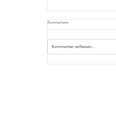
Kommentare
Kommentar verfassen...
„Workation“ erobert die
Arbeitswelt
Navigation
HOME
JOBS
INITIATIVBEWERBUNG
KARRIERE-SERVICE