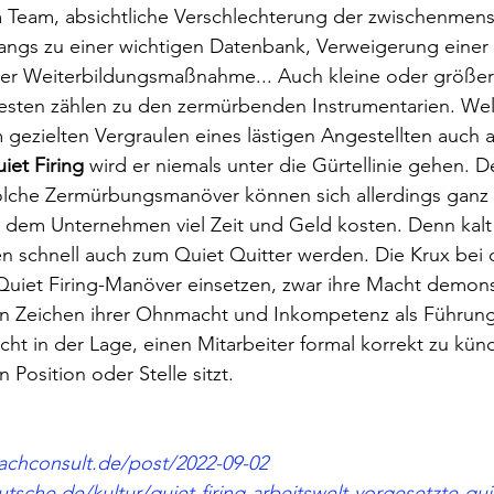
Team, absichtliche Verschlechterung der zwischenmens
ngs zu einer wichtigen Datenbank, Verweigerung einer D
r Weiterbildungsmaßnahme... Auch kleine oder größere,
sten zählen zu den zermürbenden Instrumentarien. Wel
 gezielten Vergraulen eines lästigen Angestellten auch 
iet Firing 
wird er niemals unter die Gürtellinie gehen. 
lche Zermürbungsmanöver können sich allerdings ganz s
 dem Unternehmen viel Zeit und Geld kosten. Denn kalt 
 schnell auch zum Quiet Quitter werden. Die Krux bei d
Quiet Firing-Manöver einsetzen, zwar ihre Macht demons
n Zeichen ihrer Ohnmacht und Inkompetenz als Führungsk
icht in der Lage, einen Mitarbeiter formal korrekt zu kü
n Position oder Stelle sitzt.
achconsult.de/post/2022-09-02
sche.de/kultur/quiet-firing-arbeitswelt-vorgesetzte-qui