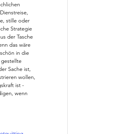
chlichen 
ienstreise, 
 stille oder 
che Strategie 
aus der Tasche 
Denn das wäre 
chön in die 
gestellte 
er Sache ist, 
trieren wollen, 
raft ist - 
ndigen, wenn 
etquitting-