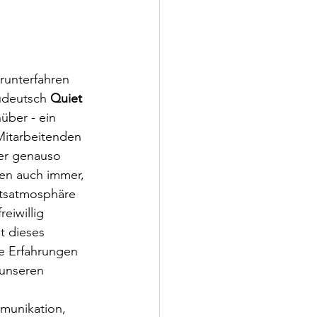
runterfahren 
eudeutsch 
Quiet 
über - ein 
 Mitarbeitenden 
ter genauso 
en auch immer, 
itsatmosphäre 
eiwillig 
t dieses 
e Erfahrungen 
 unseren 
munikation, 